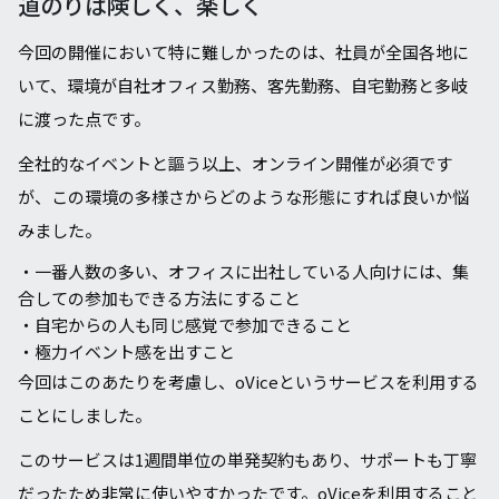
道のりは険しく、楽しく
今回の開催において特に難しかったのは、社員が全国各地に
いて、環境が⾃社オフィス勤務、客先勤務、⾃宅勤務と多岐
に渡った点です。
全社的なイベントと謳う以上、オンライン開催が必須です
が、この環境の多様さからどのような形態にすれば良いか悩
みました。
・⼀番⼈数の多い、オフィスに出社している⼈向けには、集
合しての参加もできる⽅法にすること
・⾃宅からの⼈も同じ感覚で参加できること
・極⼒イベント感を出すこと
今回はこのあたりを考慮し、oViceというサービスを利⽤する
ことにしました。
このサービスは1週間単位の単発契約もあり、サポートも丁寧
だったため⾮常に使いやすかったです。oViceを利⽤すること