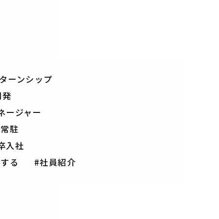
ターンシップ
開発
ネージャー
先常駐
卒入社
現する
社員紹介