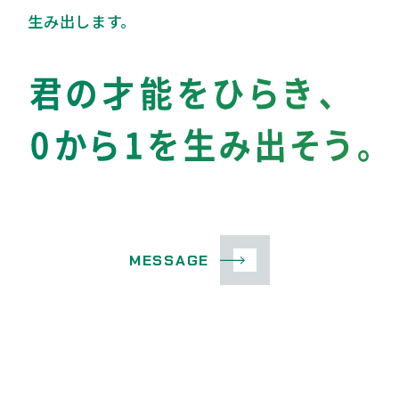
生
み
出
し
ま
す
。
MESSAGE