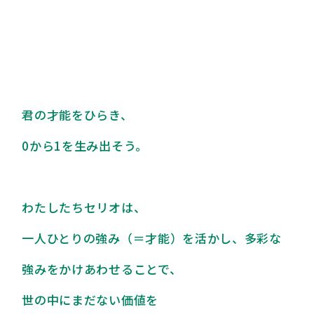
君
の
才
能
を
ひ
ら
き
、
0
か
ら
1
を
生
み
出
そ
う
。
わ
た
し
た
ち
セ
リ
オ
は
、
一
人
ひ
と
り
の
強
み
（
＝
才
能
）
を
活
か
し
、
多
彩
な
強
み
を
か
け
あ
わ
せ
る
こ
と
で
、
世
の
中
に
ま
だ
な
い
価
値
を