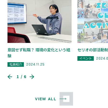
意図せず転職？ 環境の変化という経
セリオの部活動
験
イベント
2024.
社員紹介
2024.11.25
1
/
6
VIEW ALL